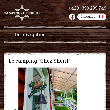
+420
399 299 749
Language
De navigation
Le camping "Chez Shérif"