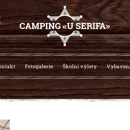
í
í.
ontakt
Fotogalerie
Školní výlety
Vybaven