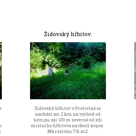
Židovský hřbitov.
e
Židovský hřbitov v Protivíně se
,
nachází asi 2 km na východ od
kempu, asi 100 m severně od zdi
u
místního hřbitova na úbočí kopce.
z
Má rozlohu 716 m2.