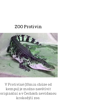
ZOO Protivin
V Protivíně (10min chůze od
kempu) je možno navštívit
originální a v Čechách nevídanou
krokodýlí zoo.