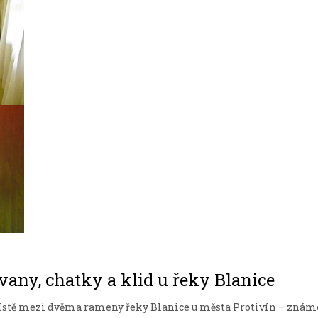
vany, chatky a klid u řeky Blanice
ístě mezi dvěma rameny řeky Blanice u města Protivín – zná