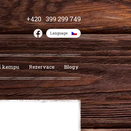
+420
399 299 749
Language
í kempu
Rezervace
Blogy