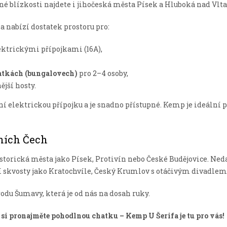
těsné blízkosti najdete i jihočeská města Písek a Hluboká nad Vlta
 nabízí dostatek prostoru pro:
lektrickými přípojkami (16A),
atkách (bungalovech)
pro 2–4 osoby,
jší hosty.
 elektrickou přípojku a je snadno přístupné. Kemp je ideální pro
žních Čech
torická města jako Písek, Protivín nebo České Budějovice. Ne
í skvosty jako Kratochvíle, Český Krumlov s otáčivým divadlem,
rodu Šumavy, která je od nás na dosah ruky.
 si pronajměte pohodlnou chatku – Kemp U Šerifa je tu pro vás!