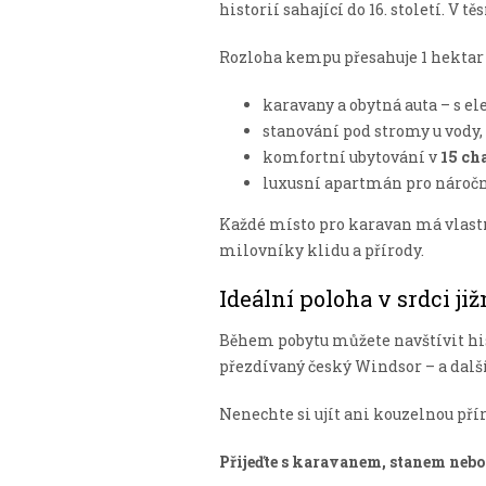
historií sahající do 16. století. V 
Rozloha kempu přesahuje 1 hektar a
karavany a obytná auta – s e
stanování pod stromy u vody,
komfortní ubytování v
15 ch
luxusní apartmán pro náročně
Každé místo pro karavan má vlastní
milovníky klidu a přírody.
Ideální poloha v srdci ji
Během pobytu můžete navštívit his
přezdívaný český Windsor – a dalš
Nenechte si ujít ani kouzelnou pří
Přijeďte s karavanem, stanem nebo