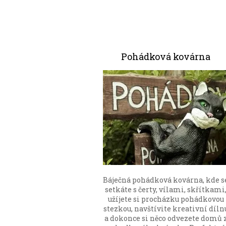
Pohádková kovárna
Báječná pohádková kovárna, kde s
setkáte s čerty, vílami, skřítkami
užíjete si procházku pohádkovou
stezkou, navštívite kreativní díln
a dokonce si něco odvezete domů 