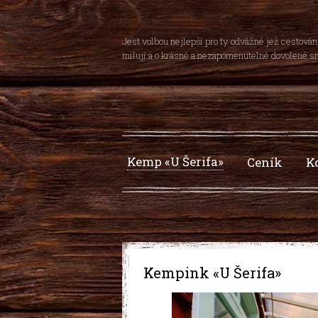
Jest volbou nejlepší pro ty odvážné jež cestován
milují a o krásné a nezapomenutelné dovolené sn
Kemp «U Šerifa»
Ceník
K
Kempink «U Šerifa»