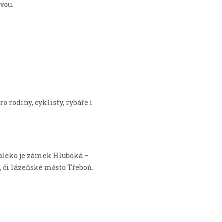
vou.
 rodiny, cyklisty, rybáře i
daleko je zámek Hluboká –
 či lázeňské město Třeboň.