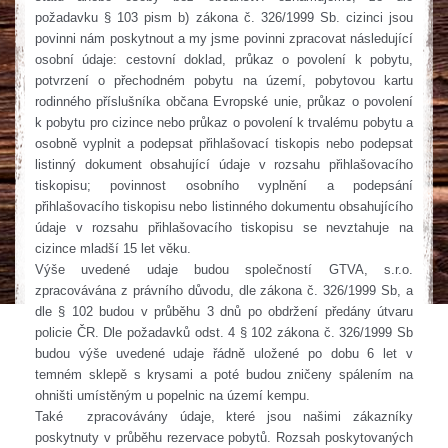
požadavku § 103 pism b) zákona č. 326/1999 Sb. cizinci jsou
povinni nám poskytnout a my jsme povinni zpracovat následující
osobní údaje: cestovní doklad, průkaz o povolení k pobytu,
potvrzení o přechodném pobytu na území, pobytovou kartu
rodinného příslušníka občana Evropské unie, průkaz o povolení
k pobytu pro cizince nebo průkaz o povolení k trvalému pobytu a
osobně vyplnit a podepsat přihlašovací tiskopis nebo podepsat
listinný dokument obsahující údaje v rozsahu přihlašovacího
tiskopisu; povinnost osobního vyplnění a podepsání
přihlašovacího tiskopisu nebo listinného dokumentu obsahujícího
údaje v rozsahu přihlašovacího tiskopisu se nevztahuje na
cizince mladší 15 let věku.
Výše uvedené udaje budou společností GTVA, s.r.o.
zpracovávána z právního důvodu, dle zákona č. 326/1999 Sb, a
dle § 102 budou v průběhu 3 dnů po obdržení předány útvaru
policie ČR. Dle požadavků odst. 4 § 102 zákona č. 326/1999 Sb
budou výše uvedené udaje řádně uložené po dobu 6 let v
temném sklepě s krysami a poté budou zničeny spálením na
ohništi umístěným u popelnic na území kempu.
Také zpracovávány údaje, které jsou našimi zákazníky
poskytnuty v průběhu rezervace pobytů. Rozsah poskytovaných