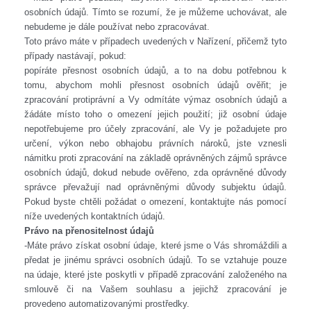
osobních údajů. Tímto se rozumí, že je můžeme uchovávat, ale
nebudeme je dále používat nebo zpracovávat.
Toto právo máte v případech uvedených v Nařízení, přičemž tyto
případy nastávají, pokud:
popíráte přesnost osobních údajů, a to na dobu potřebnou k
tomu, abychom mohli přesnost osobních údajů ověřit; je
zpracování protiprávní a Vy odmítáte výmaz osobních údajů a
žádáte místo toho o omezení jejich použití; již osobní údaje
nepotřebujeme pro účely zpracování, ale Vy je požadujete pro
určení, výkon nebo obhajobu právních nároků, jste vznesli
námitku proti zpracování na základě oprávněných zájmů správce
osobních údajů, dokud nebude ověřeno, zda oprávněné důvody
správce převažují nad oprávněnými důvody subjektu údajů.
Pokud byste chtěli požádat o omezení, kontaktujte nás pomocí
níže uvedených kontaktních údajů.
Právo na přenositelnost údajů
-Máte právo získat osobní údaje, které jsme o Vás shromáždili a
předat je jinému správci osobních údajů. To se vztahuje pouze
na údaje, které jste poskytli v případě zpracování založeného na
smlouvě či na Vašem souhlasu a jejichž zpracování je
provedeno automatizovanými prostředky.