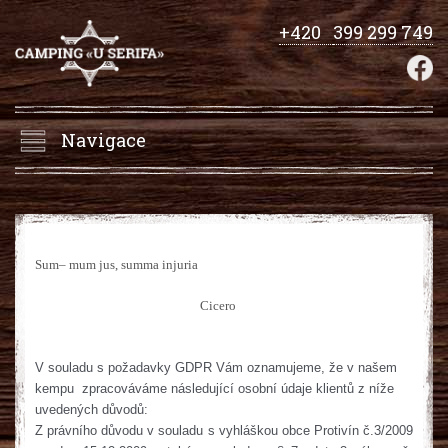
+420
399 299 749
Navigace
Sum– mum jus, summa injuria
Cicero
V souladu s požadavky GDPR Vám oznamujeme, že v našem
kempu zpracováváme následující osobní údaje klientů z níže
uvedených důvodů:
Z právního důvodu v souladu s vyhláškou obce Protivín č.3/2009