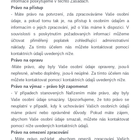
informace poskytujeme v těchto Zásadách.
Právo na přístup
- Máte právo na potvrzení, zda zpracováváme Vaše osobní
údaje, a pokud tomu tak je, na přístup k osobním údajům a
informacím o jejich zpracování, jež o Vás máme k dispozici.
V
souvislosti s poskytnutím požadovaných informací můžeme
účtovat přiměřený poplatek zohledňující administrativní
náklady.
Za tímto účelem nás můžete kontaktovat pomocí
kontaktních údajů uvedených níže.
Právo na opravu
-Máte právo, aby byly Vaše osobní údaje opraveny, jsou-li
nepřesné, a/nebo doplněny, jsou-li neúplné.
Za tímto účelem nás
můžete kontaktovat pomocí kontaktních údajů uvedených níže.
Právo na výmaz – právo být zapomenut
- V případech stanovených Nařízením máte právo, aby byly
Vaše osobní údaje smazány. Upozorňujeme, že toto právo se
neuplatní v případě, kdy k uchovávání Vašich osobních údajů
máme právní nebo oprávněné důvody.
Pokud máte zájem,
abychom Vaše osobní údaje smazali, můžete nás kontaktovat
pomocí níže uvedených kontaktních údajů.
Právo na omezení zpracování
- Máte právo požádat, abychom omezili zpracování Vašich