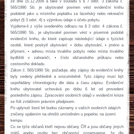
ze dne 15.12.2009 a také v souladu s § 7 odst. 3 zákona č.
565/1990 Sb. je ubytovatel povinen vést evidenční knihu
podobně jako u místního poplatku za lázeňský nebo rekreační
pobyt (§ 3 odst. 4) s výjimkou údaje o účelu pobytu.
Vyjdeme-li z výše uvedeného odkazu na § 3 odst. 4 zákona č.
565/1990 Sb., je ubytovatel povinen vést v písemné podobě
evidenční knihu, do které zapisuje následující údaje o fyzické
osobě, které poskytl ubytování: • dobu ubytování, • jméno a
příjmení, • adresu místa trvalého pobytu nebo místa trvalého
bydliště v zahraničí, • číslo občanského průkazu nebo
cestovního dokladu.
Zákon č. 565/1990 Sb. požaduje, aby zápisy do evidenční knihy
byly vedeny přehledně a srozumitelně. Tyto zápisy musí být
uspořádány chronologicky dle data a času zápisu. Evidenční
knihu ubytovatel uchovává po dobu 6 let od provedení
posledního zápisu. Zpracování osobních údajů v evidenční knize
se řídí zvláštním právním předpisem.
Po uplynutí šesti let budou záznamy o vašich osobních údajích
zničeny spálením na ohništi umístěném u popelnic na území
kempu.
Co se týče občanů kteří nejsou občany ČR a jsou občany jiných
států anebo osoby bez občanství oznamujeme, že dle