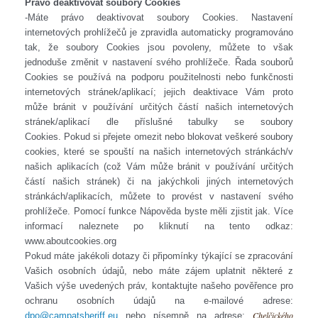
Právo deaktivovat soubory Cookies
-Máte právo deaktivovat soubory Cookies. Nastavení
internetových prohlížečů je zpravidla automaticky programováno
tak, že soubory Cookies jsou povoleny, můžete to však
jednoduše změnit v nastavení svého prohlížeče.
Řada souborů
Cookies se používá na podporu použitelnosti nebo funkčnosti
internetových stránek/aplikací; jejich deaktivace Vám proto
může bránit v používání určitých částí našich internetových
stránek/aplikací dle příslušné tabulky se soubory
Cookies.
Pokud si přejete omezit nebo blokovat veškeré soubory
cookies, které se spouští na našich internetových stránkách/v
našich aplikacích (což Vám může bránit v používání určitých
částí našich stránek) či na jakýchkoli jiných internetových
stránkách/aplikacích, můžete to provést v nastavení svého
prohlížeče. Pomocí funkce Nápověda byste měli zjistit jak. Více
informací naleznete po kliknutí na tento odkaz:
www.aboutcookies.org
Pokud máte jakékoli dotazy či připomínky týkající se zpracování
Vašich osobních údajů, nebo máte zájem uplatnit některé z
Vašich výše uvedených práv, kontaktujte našeho pověřence pro
ochranu osobních údajů na e-mailové adrese:
Chelčického
dpo@campatsheriff.eu
nebo písemně na adrese: