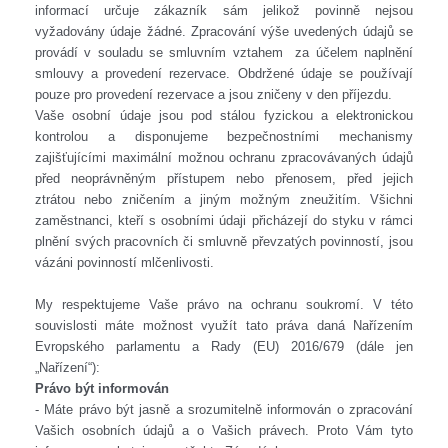
informací určuje zákazník sám jelikož povinně nejsou
vyžadovány údaje žádné. Zpracování výše uvedených údajů se
provádí v souladu se smluvním vztahem za účelem naplnění
smlouvy a provedení rezervace. Obdržené údaje se používají
pouze pro provedení rezervace a jsou zničeny v den příjezdu.
Vaše osobní údaje jsou pod stálou fyzickou a elektronickou
kontrolou a disponujeme bezpečnostními mechanismy
zajišťujícími maximální možnou ochranu zpracovávaných údajů
před neoprávněným přístupem nebo přenosem, před jejich
ztrátou nebo zničením a jiným možným zneužitím.
Všichni
zaměstnanci, kteří s osobními údaji přicházejí do styku v rámci
plnění svých pracovních či smluvně převzatých povinností, jsou
vázáni povinností mlčenlivosti.
My respektujeme Vaše právo na ochranu soukromí. V této
souvislosti máte možnost využít tato práva daná Nařízením
Evropského parlamentu a Rady (EU) 2016/679 (dále jen
„Nařízení“):
Právo být informován
- Máte právo být jasně a srozumitelně informován o zpracování
Vašich osobních údajů a o Vašich právech. Proto Vám tyto